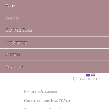
Home
about us
Our Wine Tours
Our Services
Partners
Contact us
Have question
Pinasse d'Arcachon
Cheese cellars Jean D'Alos