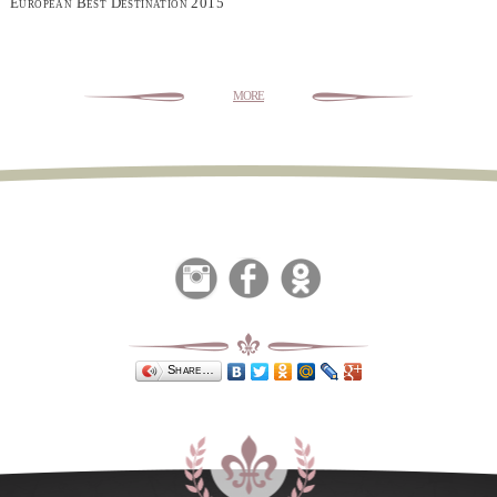
European Best Destination 2015
more
Share…