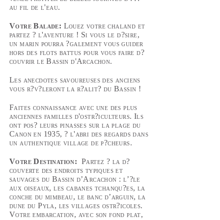
au fil de l'eau.
Votre Balade:
Louez votre chaland et
partez ? l'aventure ! Si vous le d?sire,
un marin pourra ?galement vous guider
hors des flots battus pour vous faire d?
couvrir le Bassin d'Arcachon.
Les anecdotes savoureuses des anciens
vous r?v?leront la r?alit? du Bassin !
Faites connaissance avec une des plus
anciennes familles d'ostr?iculteurs. Ils
ont pos? leurs pinasses sur la plage du
Canon en 1935, ? l'abri des regards dans
un authentique village de p?cheurs.
Votre Destination:
Partez ? la d?
couverte des endroits typiques et
sauvages du Bassin d’Arcachon : l’?le
aux oiseaux, les cabanes tchanqu?es, la
conche du mimbeau, le banc d’arguin, la
dune du Pyla, les villages ostr?icoles.
Votre embarcation, avec son fond plat,