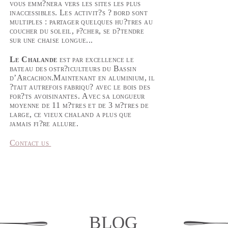
vous emm?nera vers les sites les plus
inaccessibles. Les activit?s ? bord sont
multiples : partager quelques hu?tres au
coucher du soleil, p?cher, se d?tendre
sur une chaise longue...
Le Chalande
est par excellence le
bateau des ostr?iculteurs du Bassin
d’Arcachon.Maintenant en aluminium,
il
?tait autrefois fabriqu? avec
le bois des
for?ts avoisinantes.
Avec sa longueur
moyenne de 11 m?tres et de 3 m?tres
de
large, ce vieux chaland a plus que
jamais fi?re allure.
Contact us
blog